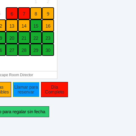
1
2
5
6
7
8
9
2
13
14
15
16
9
20
21
22
23
6
27
28
29
30
cape Room Director
as
Llamar para
Día
ibles
reservar
Completo
o para regalar sin fecha