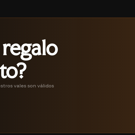
 regalo
to?
stros vales son válidos