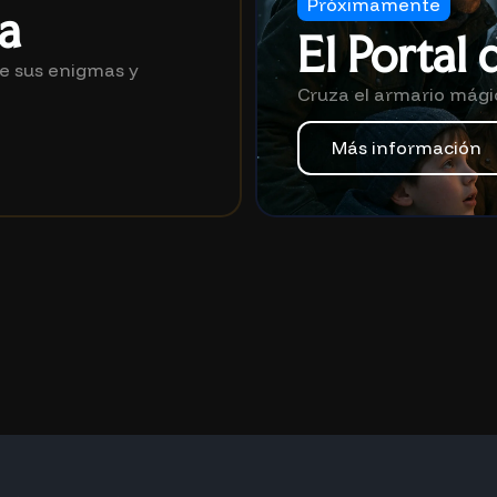
Próximamente
a
El Portal
e sus enigmas y
Cruza el armario mágico
Más información