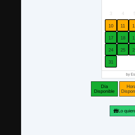
3
4
10
11
1
17
18
1
24
25
2
31
by Es
Día
Hor
Disponible
Dispon
Lo quier