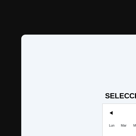
SELECC
Lun
Mar
M