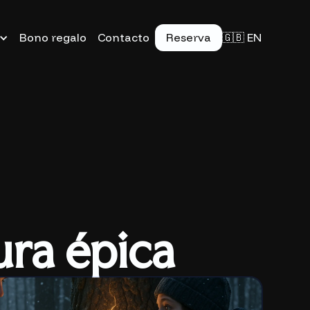
Bono regalo
Contacto
Reserva
🇬🇧 EN
ra épica