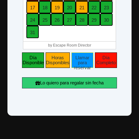
17
18
19
20
21
22
23
24
25
26
27
28
29
30
31
by Escape Room Director
Día
Horas
Llamar
Día
Disponible
Disponibles
para
Completo
reservar
Lo quiero para regalar sin fecha